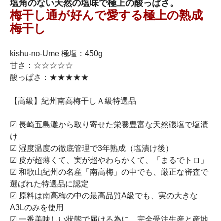
塩角のない天然の塩味で極上の酸っぱさ。
梅干し通が好んで愛する極上の熟成
梅干し
kishu-no-Ume 極塩：450g
甘さ：☆☆☆☆☆
酸っぱさ：★★★★★
【高級】紀州南高梅干しＡ級特選品
☑ 長崎五島灘から取り寄せた栄養豊富な天然磯塩で塩漬
け
☑ 湿度温度の徹底管理で3年熟成（塩漬け後）
☑ 皮が超薄くて、実が超やわらかくて、「まるでトロ」
☑ 和歌山紀州の名産「南高梅」の中でも、厳正な審査で
選ばれた特選品に認定
☑ 原料は南高梅の中の最高品質A級でも、実の大きな
A3Lのみを使用
☑ 一番美味しい状態で届ける為に、完全受注生産と産地