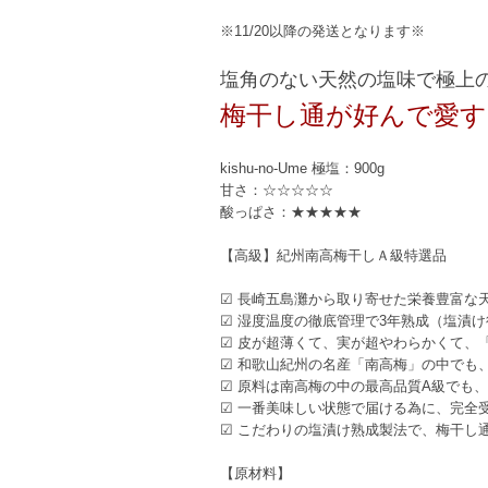
※11/20以降の発送となります※
塩角のない天然の塩味で極上
梅干し通が好んで愛す
kishu-no-Ume 極塩：900g
甘さ：☆☆☆☆☆
酸っぱさ：★★★★★
【高級】紀州南高梅干しＡ級特選品
☑ 長崎五島灘から取り寄せた栄養豊富な
☑ 湿度温度の徹底管理で3年熟成（塩漬け
☑ 皮が超薄くて、実が超やわらかくて、
☑ 和歌山紀州の名産「南高梅」の中でも
☑ 原料は南高梅の中の最高品質A級でも、
☑ 一番美味しい状態で届ける為に、完全
☑ こだわりの塩漬け熟成製法で、梅干し
【原材料】