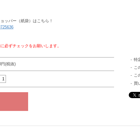
ショッパー（紙袋）はこちら！
60725636
】に必ずチェックをお願いします。
特
00円(税抜)
こ
こ
買