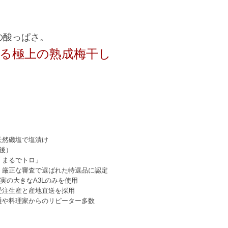
の酸っぱさ。
る極上の熟成梅干し
天然磯塩で塩漬け
後）
「まるでトロ」
、厳正な審査で選ばれた特選品に認定
実の大きなA3Lのみを使用
受注生産と産地直送を採用
通や料理家からのリピーター多数