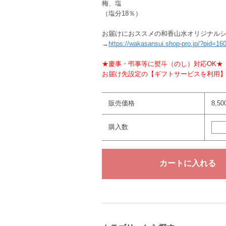
梅、塩
（塩分18％）
お届けにおススメの和香山水オリジナル
→
https://wakasansui.shop-pro.jp/?pid=1
★慶事・弔事等に熨斗（のし）対応OK★
お届け先設定の【ギフトサービスを利用
販売価格
8,5
購入数