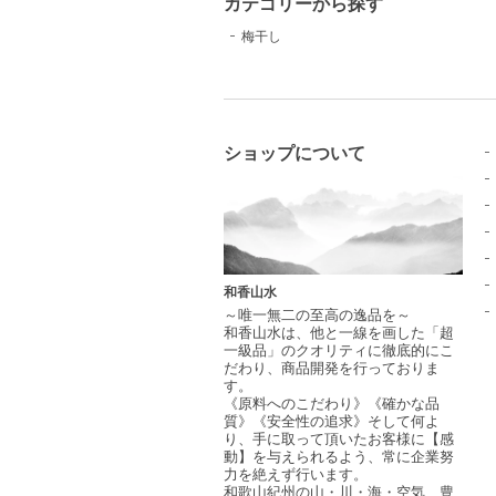
カテゴリーから探す
梅干し
ショップについて
和香山水
～唯一無二の至高の逸品を～
和香山水は、他と一線を画した「超
一級品」のクオリティに徹底的にこ
だわり、商品開発を行っておりま
す。
《原料へのこだわり》《確かな品
質》《安全性の追求》そして何よ
り、手に取って頂いたお客様に【感
動】を与えられるよう、常に企業努
力を絶えず行います。
和歌山紀州の山・川・海・空気、豊